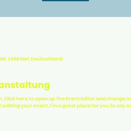
, 24118 Kiel, Deutschland
ranstaltung
. Click here to open up the Event Editor and change my 
diting your event. I’m a great place for you to say a 